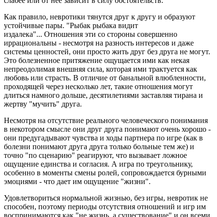
слабее или от нее зависит в силу обстоятельств.
Как правило, невротики тянутся друг к другу и образуют
устойчивые пары. "Рыбак рыбака видит
издалека"... Отношения эти со стороны совершенно
иррациональны - несмотря на разность интересов и даже
системы ценностей, они просто жить друг без друга не могут.
Это болезненное притяжение ощущается ими как некая
непреодолимая внешняя сила, которая ими трактуется как
любовь или страсть. В отличие от банальной влюбленности,
проходящей через несколько лет, такие отношения могут
длиться намного дольше, десятилетиями заставляя тирана и
жертву "мучить" друга.
Несмотря на отсутствие реального человеческого понимания
в некотором смысле они друг друга понимают очень хорошо -
они предугадывают чувства и ходы партнера по игре (как в
болезни понимают друга друга только больные тем же) и
точно "по сценарию" реагируют, что вызывает ложное
ощущение единства и согласия. А игра по треугольнику,
особенно в моменты смены ролей, сопровождается бурными
эмоциями - что дает им ощущение "жизни".
Удовлетвориться нормальной жизнью, без игры, невротик не
способен, поэтому периоды отсутствия отношений и игр им
воспринимаются как "не жизнь, а существование" и он всеми