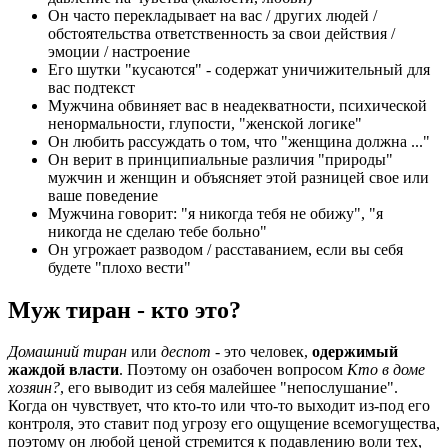
Он часто перекладывает на вас / других людей /
обстоятельства ответственность за свои действия /
эмоции / настроение
Его шутки "кусаются" - содержат уничижительный для
вас подтекст
Мужчина обвиняет вас в неадекватности, психической
ненормальности, глупости, "женской логике"
Он любить рассуждать о том, что "женщина должна ..."
Он верит в принципиальные различия "природы"
мужчин и женщин и объясняет этой разницей свое или
ваше поведение
Мужчина говорит: "я никогда тебя не обижу", "я
никогда не сделаю тебе больно"
Он угрожает разводом / расставанием, если вы себя
будете "плохо вести"
Муж тиран - кто это?
Домашний тиран
или
деспот
- это человек,
одержимый
жаждой власти
. Поэтому он озабочен вопросом
Кто в доме
хозяин?
, его выводит из себя малейшее "непослушание".
Когда он чувствует, что кто-то или что-то выходит из-под его
контроля, это ставит под угрозу его ощущение всемогущества,
поэтому он любой ценой стремится к подавлению воли тех,