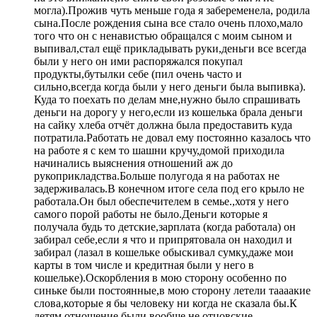
могла).Прожив чуть меньше года я забеременела, родила
сына.После рождения сына все стало очень плохо,мало
того что он с ненавистью обращался с моим сыном и
выпивал,стал ещё прикладывать руки,деньги все всегда
были у него он ими распоряжался покупал
продукты,бутылки себе (пил очень часто и
сильно,всегда когда были у него деньги была выпивка).
Куда то поехать по делам мне,нужно было спрашивать
деньги на дорогу у него,если из кошелька брала деньги
на сайку хлеба отчёт должна была предоставить куда
потратила.Работать не довал ему постоянно казалось что
на работе я с кем то шашни кручу,домой приходила
начинались выяснения отношений аж до
рукоприкладства.Больше полугода я на работах не
задерживалась.В конечном итоге села под его крыло не
работала.Он был обеспечителем в семье.,хотя у него
самого порой работы не было.Деньги которые я
получала будь то детские,зарплата (когда работала) он
забирал себе,если я что и припрятовала он находил и
забирал (лазал в кошельке обыскивал сумку,даже мои
карты в том числе и кредитная были у него в
кошельке).Оскорбления в мою сторону особенно по
синьке были постоянные,в мою сторону летели таааакие
слова,которые я бы человеку ни когда не сказала бы.К
детям отношение были вообще не отцовские,