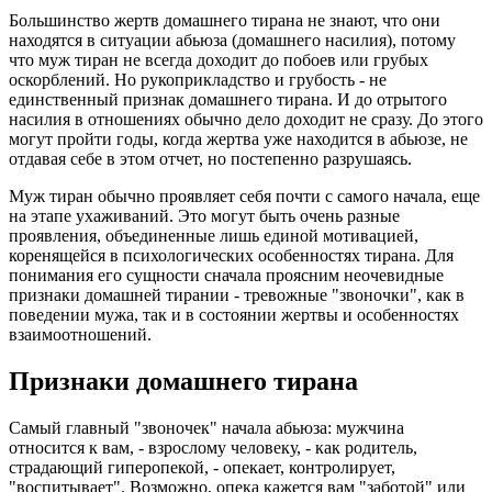
Большинство жертв домашнего тирана не знают, что они
находятся в ситуации абьюза (домашнего насилия), потому
что муж тиран не всегда доходит до побоев или грубых
оскорблений. Но рукоприкладство и грубость - не
единственный признак домашнего тирана. И до отрытого
насилия в отношениях обычно дело доходит не сразу. До этого
могут пройти годы, когда жертва уже находится в абьюзе, не
отдавая себе в этом отчет, но постепенно разрушаясь.
Муж тиран обычно проявляет себя почти с самого начала, еще
на этапе ухаживаний. Это могут быть очень разные
проявления, объединенные лишь единой мотивацией,
коренящейся в психологических особенностях тирана. Для
понимания его сущности сначала проясним неочевидные
признаки домашней тирании - тревожные "звоночки", как в
поведении мужа, так и в состоянии жертвы и особенностях
взаимоотношений.
Признаки домашнего тирана
Самый главный "звоночек" начала абьюза: мужчина
относится к вам, - взрослому человеку, - как родитель,
страдающий гиперопекой, - опекает, контролирует,
"воспитывает". Возможно, опека кажется вам "заботой" или