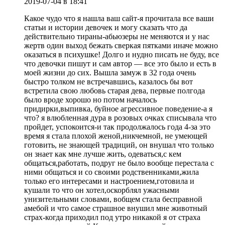
2019-07-04
в 18:41
Какое чудо что я нашла ваш сайт-я прочитала все ваши
статьи и истории девочек и могу сказать что да
действительно тираны-абьюзеры не меняются и у нас
жертв один выход бежать сверкая пятками иначе можно
оказаться в психушке! Долго и нудно писать не буду, все
что девочки пишут и сам автор — все это было и есть в
моей жизни до сих. Вышла замуж в 32 года очень
быстро толком не встречавшись, казалось бы вот
встретила свою любовь старая дева, первые полгода
было вроде хорошо но потом началось
придирки,выпивка, буйное агрессивное поведение-а я
что? я влюбленная дура в розовых очках списывала что
пройдет, успокоится-и так продолжалось года 4-за это
время я стала плохой женой,никчемной, не умеющей
готовить, не знающей традиций, он внушал что только
он знает как мне лучше жить, одеваться,с кем
общаться,работать, подруг не было вообще перестала с
ними общаться и со своими родственниками,жила
только его интересами и настроением,готовила и
кушали то что он хотел,оскорблял ужасными
унизительными словами, вобщем стала бесправной
амебой и что самое страшное внушил мне животный
страх-когда приходил под утро никакой я от страха