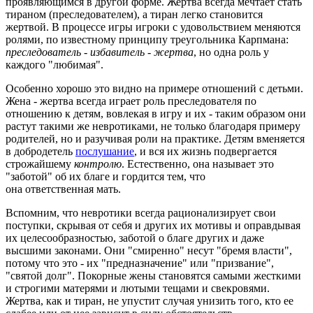
проявляющимся в другой форме. Жертва всегда мечтает стать
тираном (преследователем), а тиран легко становится
жертвой. В процессе игры игроки с удовольствием меняются
ролями, по известному принципу треугольника Карпмана:
преследователь - избавитель - жертва
, но одна роль у
каждого "любимая".
Особенно хорошо это видно на примере отношений с детьми.
Жена - жертва всегда играет роль преследователя по
отношению к детям, вовлекая в игру и их - таким образом они
растут такими же невротиками, не только благодаря примеру
родителей, но и разучивая роли на практике. Детям вменяется
в добродетель
послушание
, и вся их жизнь подвергается
строжайшему
контролю
. Естественно, она называет это
"заботой" об их благе и гордится тем, что
она ответственная мать.
Вспомним, что невротики всегда рационализирует свои
поступки, скрывая от себя и других их мотивы и оправдывая
их целесообразностью, заботой о благе других и даже
высшими законами. Они "смиренно" несут "бремя власти",
потому что это - их "предназначение" или "призвание",
"святой долг". Покорные жены становятся самыми жесткими
и строгими матерями и лютыми тещами и свекровями.
Жертва, как и тиран, не упустит случая унизить того, кто ее