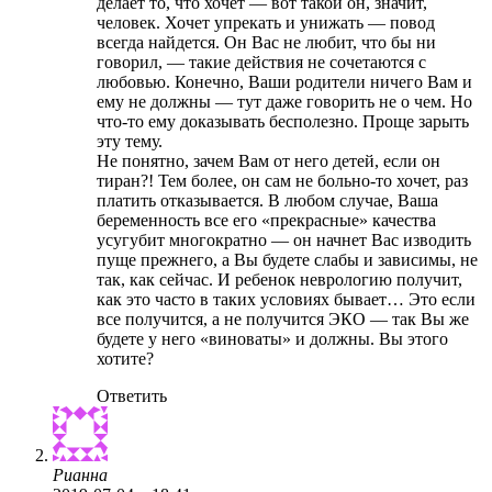
делает то, что хочет — вот такой он, значит,
человек. Хочет упрекать и унижать — повод
всегда найдется. Он Вас не любит, что бы ни
говорил, — такие действия не сочетаются с
любовью. Конечно, Ваши родители ничего Вам и
ему не должны — тут даже говорить не о чем. Но
что-то ему доказывать бесполезно. Проще зарыть
эту тему.
Не понятно, зачем Вам от него детей, если он
тиран?! Тем более, он сам не больно-то хочет, раз
платить отказывается. В любом случае, Ваша
беременность все его «прекрасные» качества
усугубит многократно — он начнет Вас изводить
пуще прежнего, а Вы будете слабы и зависимы, не
так, как сейчас. И ребенок неврологию получит,
как это часто в таких условиях бывает… Это если
все получится, а не получится ЭКО — так Вы же
будете у него «виноваты» и должны. Вы этого
хотите?
Ответить
Рианна