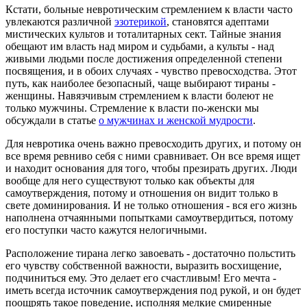
Кстати, больные невротическим стремлением к власти часто
увлекаются различной
эзотерикой
, становятся адептами
мистических культов и тоталитарных сект. Тайные знания
обещают им власть над миром и судьбами, а культы - над
живыми людьми после достижения определенной степени
посвящения, и в обоих случаях - чувство превосходства. Этот
путь, как наиболее безопасный, чаще выбирают тираны -
женщины. Навязчивым стремлением к власти болеют не
только мужчины. Стремление к власти по-женски мы
обсуждали в статье
о мужчинах и женской мудрости
.
Для невротика очень важно превосходить других, и потому он
все время ревниво себя с ними сравнивает. Он все время ищет
и находит основания для того, чтобы презирать других. Люди
вообще для него существуют только как объекты для
самоутверждения, потому и отношения он видит только в
свете доминирования. И не только отношения - вся его жизнь
наполнена отчаянными попытками самоутвердиться, потому
его поступки часто кажутся нелогичными.
Расположение тирана легко завоевать - достаточно польстить
его чувству собственной важности, выразить восхищение,
подчиниться ему. Это делает его счастливым! Его мечта -
иметь всегда источник самоутверждения под рукой, и он будет
поощрять такое поведение, исполняя мелкие смиренные