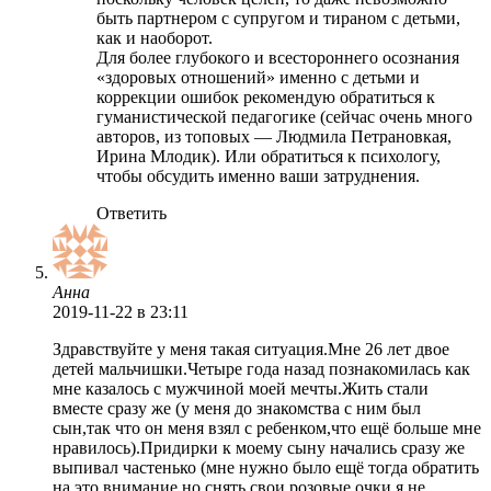
быть партнером с супругом и тираном с детьми,
как и наоборот.
Для более глубокого и всестороннего осознания
«здоровых отношений» именно с детьми и
коррекции ошибок рекомендую обратиться к
гуманистической педагогике (сейчас очень много
авторов, из топовых — Людмила Петрановкая,
Ирина Млодик). Или обратиться к психологу,
чтобы обсудить именно ваши затруднения.
Ответить
Анна
2019-11-22
в 23:11
Здравствуйте у меня такая ситуация.Мне 26 лет двое
детей мальчишки.Четыре года назад познакомилась как
мне казалось с мужчиной моей мечты.Жить стали
вместе сразу же (у меня до знакомства с ним был
сын,так что он меня взял с ребенком,что ещё больше мне
нравилось).Придирки к моему сыну начались сразу же
выпивал частенько (мне нужно было ещё тогда обратить
на это внимание,но снять свои розовые очки я не