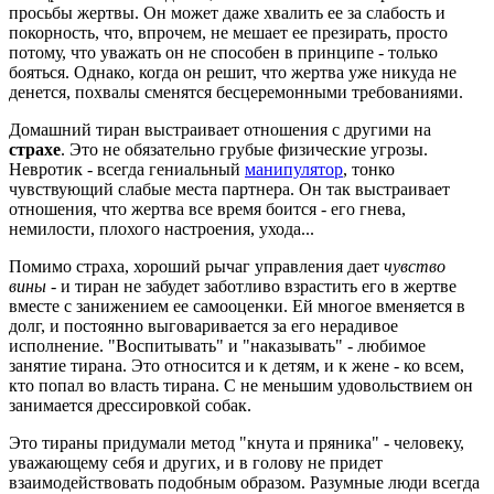
просьбы жертвы. Он может даже хвалить ее за слабость и
покорность, что, впрочем, не мешает ее презирать, просто
потому, что уважать он не способен в принципе - только
бояться. Однако, когда он решит, что жертва уже никуда не
денется, похвалы сменятся бесцеремонными требованиями.
Домашний тиран выстраивает отношения с другими на
страхе
. Это не обязательно грубые физические угрозы.
Невротик - всегда гениальный
манипулятор
, тонко
чувствующий слабые места партнера. Он так выстраивает
отношения, что жертва все время боится - его гнева,
немилости, плохого настроения, ухода...
Помимо страха, хороший рычаг управления дает
чувство
вины
- и тиран не забудет заботливо взрастить его в жертве
вместе с занижением ее самооценки. Ей многое вменяется в
долг, и постоянно выговаривается за его нерадивое
исполнение. "Воспитывать" и "наказывать" - любимое
занятие тирана. Это относится и к детям, и к жене - ко всем,
кто попал во власть тирана. С не меньшим удовольствием он
занимается дрессировкой собак.
Это тираны придумали метод "кнута и пряника" - человеку,
уважающему себя и других, и в голову не придет
взаимодействовать подобным образом. Разумные люди всегда