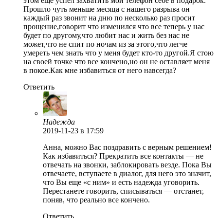
этом ещё успел захватить мой телефон себе в подарок.
Прошло чуть меньше месяца с нашего разрыва он
каждый раз звонит на дню по несколько раз просит
прощение,говорит что изменился что все теперь у нас
будет по другому,что любит нас и жить без нас не
может,что не спит по ночам из за этого,что легче
умереть чем знать что у меня будет кто-то другой.Я стою
на своей точке что все кончено,но он не оставляет меня
в покое.Как мне избавиться от него навсегда?
Ответить
Надежда
2019-11-23
в 17:59
Анна, можно Вас поздравить с верным решением!
Как избавиться? Прекратить все контакты — не
отвечать на звонки, заблокировать везде. Пока Вы
отвечаете, вступаете в диалог, для него это значит,
что Вы еще «с ним» и есть надежда уговорить.
Перестанете говорить, списываться — отстанет,
поняв, что реально все кончено.
Ответить