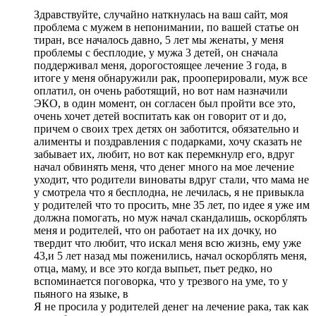
Здравствуйте, случайно наткнулась на ваш сайт, моя
проблема с мужем в непонимании, по вашей статье он
тиран, все началось давно, 5 лет мы женаты, у меня
проблемы с бесплодие, у мужа 3 детей, он сначала
поддерживал меня, дорогостоящее лечение 3 года, в
итоге у меня обнаружили рак, прооперировали, муж все
оплатил, он очень работящий, но вот нам назначили
ЭКО, в один момент, он согласен был пройти все это,
очень хочет детей воспитать как он говорит от и до,
причем о своих трех детях он заботится, обязательно и
алименты и поздравления с подарками, хочу сказать не
забывает их, любит, но вот как перемкнулр его, вдруг
начал обвинять меня, что денег много на мое лечение
уходит, что родители виноваты вдруг стали, что мама не
у смотрела что я бесплодна, не лечилась, я не привыкла
у родителей что то просить, мне 35 лет, по идее я уже им
должна помогать, но муж начал скандалишь, оскорблять
меня и родителей, что он работает на их дочку, но
твердит что любит, что искал меня всю жизнь, ему уже
43,и 5 лет назад мы поженились, начал оскорблять меня,
отца, маму, и все это когда выпьет, пьет редко, но
вспоминается поговорка, что у трезвого на уме, то у
пьяного на языке, в
Я не просила у родителей денег на лечение рака, так как