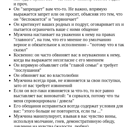
и проч.
Он "запрещает" вам что-то. Не важно, впрямую
выражается запрет или он просит, объясняя это тем, что
он "беспокоится" и "нервничает"
Он критикует ваших родных и подруг, оговаривает их и
пытается ограничить ваше с ними общение
Мужчина настаивает на уважении к нему на правах
"главного", на том, что его мнение по умолчанию
верное и обязательное к исполнению - "потому что я так
сказал"
Косвенно: он часто обвиняет вас в неуважении к нему,
когда вы выражаете несогласие с его мнением
Он впрямую объявляет себя "главой семьи" и требует
"послушания"
Он обвиняет вас во властолюбии
Мужчина всегда прав, не извиняется за свои поступки,
зато от вас требует извинений
Если он все-таки извиняется за что-то, то все равно
выставляет вас виноватой: "я сорвался, потому что ты
меня спровоцировала / довела"
Его обещания исправиться всегда содержат условия для
вас: "этого больше не повторится, если ты ..."
Мужчина манипулирует, взывая в вас чувство вины,
используя молчание, гнев, демонстративную обиду,
давление на чувства (жалости, любви)