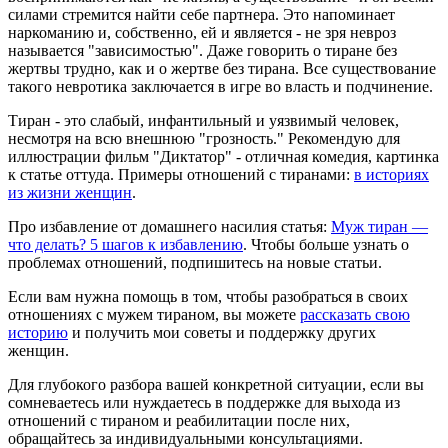
силами стремится найти себе партнера. Это напоминает
наркоманию и, собственно, ей и является - не зря невроз
называется "зависимостью". Даже говорить о тиране без
жертвы трудно, как и о жертве без тирана. Все существование
такого невротика заключается в игре во власть и подчинение.
Тиран - это слабый, инфантильный и уязвимый человек,
несмотря на всю внешнюю "грозность." Рекомендую для
иллюстрации фильм "Диктатор" - отличная комедия, картинка
к статье оттуда. Примеры отношений с тиранами:
в историях
из жизни женщин
.
Про избавление от домашнего насилия статья:
Муж тиран —
что делать? 5 шагов к избавлению
. Чтобы больше узнать о
проблемах отношений,
подпишитесь
на новые статьи.
Если вам нужна помощь в том, чтобы разобраться в своих
отношениях с мужем тираном, вы можете
рассказать свою
историю
и получить мои советы и поддержку других
женщин.
Для глубокого разбора вашей конкретной ситуации, если вы
сомневаетесь или нуждаетесь в поддержке для выхода из
отношений с тираном и реабилитации после них,
обращайтесь за индивидуальными консультациями
.