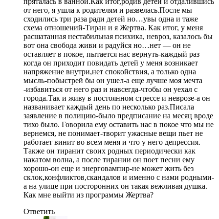
пряталась в ванной.Как итог,родив детей и отдалившись
от него, я ушла к родителям и развелась.После мы
сходились три раза ради детей но…увы одна и таже
схема отношений-Тиран и я Жертва. Как итог, у меня
расшатанная нестабильная психика, невроз, казалось бы
вот она свобода живи и радуйся но…нет — он не
оставляет в покое, пытается нас вернуть-каждый раз
когда он приходит повидать детей у меня возникает
напряжение внутри,нет спокойствия, а только одна
мысль-побыстрей бы он ушел-а еще лучше моя мечта
-избавиться от него раз и навсегда-чтобы он уехал с
города.Так и живу в постоянном стрессе и неврозе-а он
названивает каждый день по несколько раз.Писала
заявление в полицию-было предписание на месяц вроде
тихо было. Говорила ему оставить нас в покое что мы не
вернемся, не понимает-творит ужасные вещи пьет не
работает винит во всем меня и что у него депрессия.
Также он тиранит своих родных периодически как
накатом волна, а после тирании он поет песни ему
хорошо-он еще и энерговампир-не может жить без
склок,конфликтов,скандалов и именно с нами родными-
а на улице при посторонних он такая вежливая душка.
Как мне выйти из программы Жертва?
Ответить