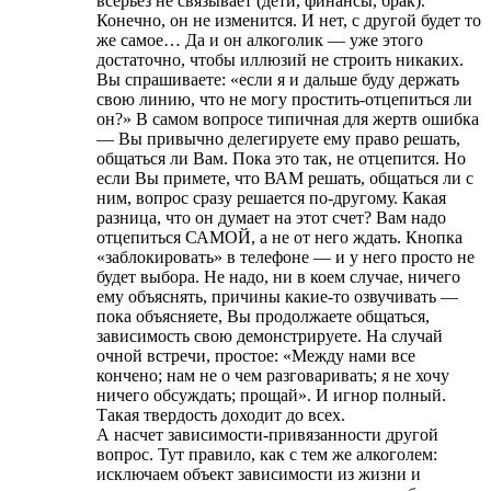
всерьез не связывает (дети, финансы, брак).
Конечно, он не изменится. И нет, с другой будет то
же самое… Да и он алкоголик — уже этого
достаточно, чтобы иллюзий не строить никаких.
Вы спрашиваете: «если я и дальше буду держать
свою линию, что не могу простить-отцепиться ли
он?» В самом вопросе типичная для жертв ошибка
— Вы привычно делегируете ему право решать,
общаться ли Вам. Пока это так, не отцепится. Но
если Вы примете, что ВАМ решать, общаться ли с
ним, вопрос сразу решается по-другому. Какая
разница, что он думает на этот счет? Вам надо
отцепиться САМОЙ, а не от него ждать. Кнопка
«заблокировать» в телефоне — и у него просто не
будет выбора. Не надо, ни в коем случае, ничего
ему объяснять, причины какие-то озвучивать —
пока объясняете, Вы продолжаете общаться,
зависимость свою демонстрируете. На случай
очной встречи, простое: «Между нами все
кончено; нам не о чем разговаривать; я не хочу
ничего обсуждать; прощай». И игнор полный.
Такая твердость доходит до всех.
А насчет зависимости-привязанности другой
вопрос. Тут правило, как с тем же алкоголем:
исключаем объект зависимости из жизни и