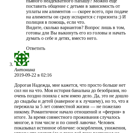
пьяного неадекватного папашу? Можно еще
поставить общение с детьми в зависимость от
уплаты им алиментов — скорее всего, при подаче
на алименты он сразу испарится с горизонта ;) И
полиция в помощь, если что.
Видите, сколько вариантов? Вопрос лишь в том,
готовы дли Вы выкинуть его из головы и начать
думать о себе и детях, вместо него.
Ответить
Антонина
2019-09-22
в 02:16
Дорогая Надежда, мне кажется, что просто больше нет
сил ни на что. Моя история банальна до безобразия, но
очень поздно поняла с кем имею дело. Да, это не дошло
до свадьбы и детей (наверное и к лучшему), но то, что я
пережила за 5 лет совместной жизни — не пожелаю
никому. Романтичное начало отношений и «феерия» в
итоге. За время совместного проживания случалось
многое, в том числе и по синей лавочке. Человек
показывал истинное обличие: оскорбления, унижения,