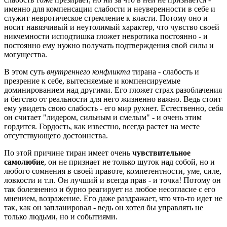
именно для компенсации слабости и неуверенности в себе и
служит невротическое стремление к власти. Потому оно и
носит навязчивый и неутолимый характер, что чувство своей
никчемности исподтишка гложет невротика постоянно - и
постоянно ему нужно получать подтверждения свой силы и
могущества.
В этом суть
внутреннего конфликта
тирана - слабость и
презрение к себе, вытесняемые и компенсируемые
доминированием над другими. Его гложет страх разоблачения
и бегство от реальности для него жизненно важно. Ведь стоит
ему увидеть свою слабость - его мир рухнет. Естественно, себя
он считает "лидером, сильным и смелым" - и очень этим
гордится. Гордость, как известно, всегда растет на месте
отсутствующего достоинства.
По этой причине тиран имеет очень
чувствительное
самолюбие
, он не признает не только шуток над собой, но и
любого сомнения в своей правоте, компетентности, уме, силе,
ловкости и т.п. Он лучший и всегда прав - и точка! Потому он
так болезненно и бурно реагирует на любое несогласие с его
мнением, возражение. Его даже раздражает, что что-то идет не
так, как он запланировал - ведь он хотел бы управлять не
только людьми, но и событиями.