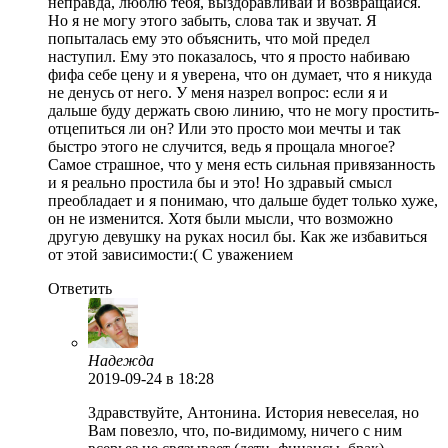
неправда, люблю тебя, выздоравливай и возвращайся.
Но я не могу этого забыть, слова так и звучат. Я
попыталась ему это объяснить, что мой предел
наступил. Ему это показалось, что я просто набиваю
фифа себе цену и я уверена, что он думает, что я никуда
не денусь от него. У меня назрел вопрос: если я и
дальше буду держать свою линию, что не могу простить-
отцепиться ли он? Или это просто мои мечты и так
быстро этого не случится, ведь я прощала многое?
Самое страшное, что у меня есть сильная привязанность
и я реально простила бы и это! Но здравый смысл
преобладает и я понимаю, что дальше будет только хуже,
он не изменится. Хотя были мысли, что возможно
другую девушку на руках носил бы. Как же избавиться
от этой зависимости:( С уважением
Ответить
Надежда
2019-09-24
в 18:28
Здравствуйте, Антонина. История невеселая, но
Вам повезло, что, по-видимому, ничего с ним