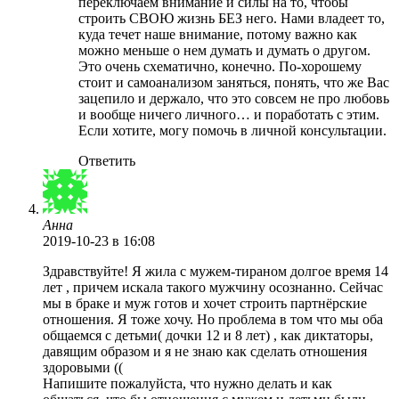
переключаем внимание и силы на то, чтобы
строить СВОЮ жизнь БЕЗ него. Нами владеет то,
куда течет наше внимание, потому важно как
можно меньше о нем думать и думать о другом.
Это очень схематично, конечно. По-хорошему
стоит и самоанализом заняться, понять, что же Вас
зацепило и держало, что это совсем не про любовь
и вообще ничего личного… и поработать с этим.
Если хотите, могу помочь в личной консультации.
Ответить
Анна
2019-10-23
в 16:08
Здравствуйте! Я жила с мужем-тираном долгое время 14
лет , причем искала такого мужчину осознанно. Сейчас
мы в браке и муж готов и хочет строить партнёрские
отношения. Я тоже хочу. Но проблема в том что мы оба
общаемся с детьми( дочки 12 и 8 лет) , как диктаторы,
давящим образом и я не знаю как сделать отношения
здоровыми ((
Напишите пожалуйста, что нужно делать и как