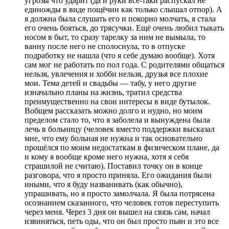
угрозы что ударит (да и руки всё-таки распускал не
единожды в виде пощёчин как только слышал отпор). А
я должна была слушать его и покорно молчать, я стала
его очень бояться, до трясучки. Ещё очень любил тыкать
носом в быт, то сразу тарелку за ним не вымыла, то
ванну после него не сполоснула, то в отпуске
подработку не нашла (что я себе думаю вообще). Хотя
сам мог не работать по пол года. С родителями общаться
нельзя, увлечения и хобби нельзя, друзья все плохие
мои. Тема детей и свадьбы — табу, у него другие
изначально планы на жизнь, тратил средства
преимущественно на свои интересы в виде бутылок.
Вобщем рассказать можно долго и нудно, но моим
пределом стало то, что я заболела и вынуждена была
лечь в больницу (человек вместо поддержки высказал
мне, что ему больная не нужна и так основательно
прошёлся по моим недостаткам в физическом плане, да
и кому я вообще кроме него нужна, хотя я себя
страшилой не считаю). Поставил точку он в конце
разговора, что я просто приняла. Его ожидания были
иными, что я буду названивать (как обычно),
упрашивать, но я просто замолчала. Я была потрясена
осознанием сказанного, что человек готов переступить
через меня. Через 3 дня он вышел на связь сам, начал
извиняться, петь оды, что он был просто пьян и это все