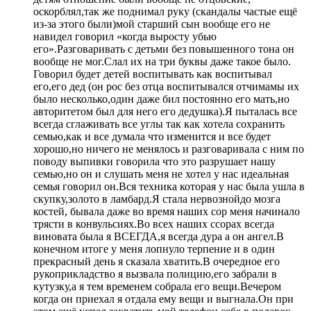
оскорблял,так же поднимал руку (скандалы частые ещё
из-за этого были)мой старший сын вообще его не
навидел говорил «когда выросту убью
его».Разговаривать с детьми без повышенного тона он
вообще не мог.Слал их на три буквы даже такое было.
Говорил будет детей воспитывать как воспитывал
его,его дед (он рос без отца воспитывался отчимамы их
было несколько,один даже бил постоянно его мать,но
авторитетом был для него его дедушка).Я пыталась все
всегда сглаживать все углы так как хотела сохранить
семью,как и все думала что изменится и все будет
хорошо,но ничего не менялось и разговаривала с ним по
поводу выпивки говорила что это разрушает нашу
семью,но он и слушать меня не хотел у нас идеальная
семья говорил он.Вся техника которая у нас была ушла в
скупку,золото в ламбард.Я стала нервознойдо мозга
костей, бывала даже во время наших сор меня начинало
трясти в конвульсиях.Во всех наших ссорах всегда
виновата была я ВСЕГДА,я всегда дура а он ангел.В
конечном итоге у меня лопнуло терпение и в один
прекрасный день я сказала хватить.В очередное его
рукоприкладство я вызвала полицию,его забрали в
кутузку,а я тем временем собрала его вещи.Вечером
когда он приехал я отдала ему вещи и выгнала.Он при