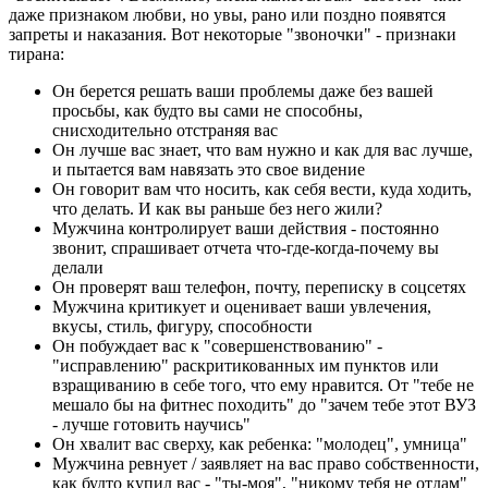
даже признаком любви, но увы, рано или поздно появятся
запреты и наказания. Вот некоторые "звоночки" - признаки
тирана:
Он берется решать ваши проблемы даже без вашей
просьбы, как будто вы сами не способны,
снисходительно отстраняя вас
Он лучше вас знает, что вам нужно и как для вас лучше,
и пытается вам навязать это свое видение
Он говорит вам что носить, как себя вести, куда ходить,
что делать. И как вы раньше без него жили?
Мужчина контролирует ваши действия - постоянно
звонит, спрашивает отчета что-где-когда-почему вы
делали
Он проверят ваш телефон, почту, переписку в соцсетях
Мужчина критикует и оценивает ваши увлечения,
вкусы, стиль, фигуру, способности
Он побуждает вас к "совершенствованию" -
"исправлению" раскритикованных им пунктов или
взращиванию в себе того, что ему нравится. От "тебе не
мешало бы на фитнес походить" до "зачем тебе этот ВУЗ
- лучше готовить научись"
Он хвалит вас сверху, как ребенка: "молодец", умница"
Мужчина ревнует / заявляет на вас право собственности,
как будто купил вас - "ты-моя", "никому тебя не отдам"