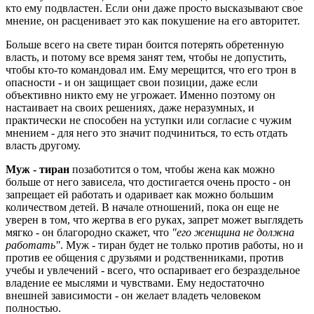
кто ему подвластен. Если они даже просто высказывают свое
мнение, он расценивает это как покушение на его авторитет.
Больше всего на свете тиран боится потерять обретенную
власть, и потому все время занят тем, чтобы не допустить,
чтобы кто-то командовал им. Ему мерещится, что его трон в
опасности - и он защищает свои позиции, даже если
объективно никто ему не угрожает. Именно поэтому он
настаивает на своих решениях, даже неразумных, и
практически не способен на уступки или согласие с чужим
мнением - для него это значит подчиниться, то есть отдать
власть другому.
Муж - тиран
позаботится о том, чтобы жена как можно
больше от него зависела, что достигается очень просто - он
запрещает ей работать и одаривает как можно большим
количеством детей. В начале отношений, пока он еще не
уверен в том, что жертва в его руках, запрет может выглядеть
мягко - он благородно скажет, что
"его женщина не должна
работать"
. Муж - тиран будет не только против работы, но и
против ее общения с друзьями и родственниками, против
учебы и увлечений - всего, что оспаривает его безраздельное
владение ее мыслями и чувствами. Ему недостаточно
внешней зависимости - он желает владеть человеком
полностью.