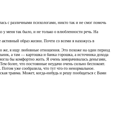
щалась с различными психологами, никто так и не смог помочь
 у меня так было, и не только о влюбленности речь. На
 активный образ жизни. Почти со всеми я нахожусь в
чно же, я ищу любовные отношения. Это похоже на один период
льник, а там — картошка и банка горошка, а источника дохода
я могла бы комфортно жить. Я очень заморачивалась деньгами,
 Тем более, что постоянные неудачи очень сильно беспокоят.
к. Потом уже сообразила, что тут что-то ненормальное.
еская травма. Может, когда-нибудь и решу пообщаться с Вами