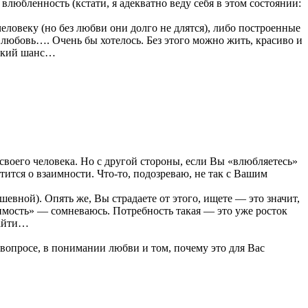
влюбленность (кстати, я адекватно веду себя в этом состоянии:
ловеку (но без любви они долго не длятся), либо построенные
ю любовь…. Очень бы хотелось. Без этого можно жить, красиво и
нький шанс…
своего человека. Но с другой стороны, если Вы «влюбляетесь»
ится о взаимности. Что-то, подозреваю, не так с Вашим
шевной). Опять же, Вы страдаете от этого, ищете — это значит,
исимость» — сомневаюсь. Потребность такая — это уже росток
найти…
ом вопросе, в понимании любви и том, почему это для Вас