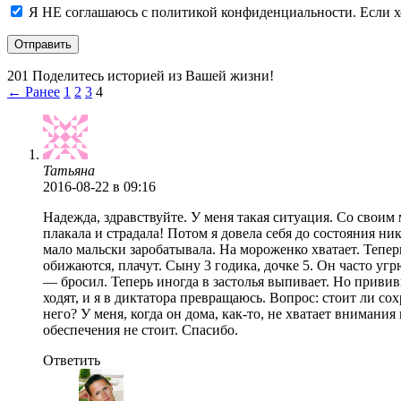
Я НЕ соглашаюсь с
политикой конфиденциальности
. Если
201 Поделитесь историей из Вашей жизни!
← Ранее
1
2
3
4
Татьяна
2016-08-22
в 09:16
Надежда, здравствуйте. У меня такая ситуация. Со своим м
плакала и страдала! Потом я довела себя до состояния ни
мало мальски заробатывала. На мороженко хватает. Теперь
обижаются, плачут. Сыну 3 годика, дочке 5. Он часто уг
— бросил. Теперь иногда в застолья выпивает. Но прививк
ходят, и я в диктатора превращаюсь. Вопрос: стоит ли со
него? У меня, когда он дома, как-то, не хватает внимания
обеспечения не стоит. Спасибо.
Ответить