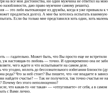
ря на все мои достоинства, ни один мужчина не ответил на мою 
ляю назойливости, даю право мужчине самому решить).
ия — это либо вытекающие из дружбы, когда я уже привыкла к че
е может продлиться долго). А мне бы хотелось испытать взаимну
спытать. Если бы только мне представился хоть один, хоть мале
ить — гадательно. Может быть, что Вы просто еще не встретили 
, уж настоящая-то любовь — точно. И одновременно она не забот
ляете, чего ждете и что испытываете на самом деле.
 что угодно, вплоть до бессознательного избегания близости (ду
 она рода? Что за ней стоит? Вы пишете, что «не впадаете в зав
ви найдете счастье? — Так не получится, так точно счастья не 
м? Почему без этого неполноценно?
мысле, что какая-то «не такая» — «отпугиваете» от себя, а в сам
вать с Вами лично.