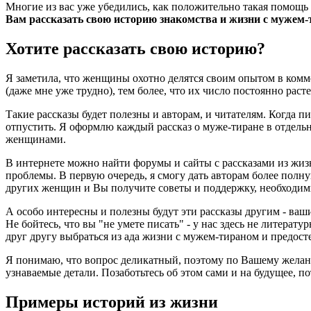
Многие из вас уже убедились, как положительно такая помощь
Вам рассказать свою историю знакомства и жизни с мужем-т
Хотите рассказать свою историю?
Я заметила, что женщины охотно делятся своим опытом в комм
(даже мне уже трудно), тем более, что их число постоянно раст
Такие рассказы будет полезны и авторам, и читателям. Когда п
отпустить. Я оформлю каждый рассказ о муже-тиране в отдель
женщинами.
В интернете можно найти форумы и сайты с рассказами из жизн
проблемы. В первую очередь, я смогу дать авторам более полн
других женщин и Вы получите советы и поддержку, необходимы
А особо интересны и полезны будут эти рассказы другим - ваш
Не бойтесь, что вы "не умете писать" - у нас здесь не литера
друг другу выбраться из ада жизни с мужем-тираном и предосте
Я понимаю, что вопрос деликатный, поэтому по Вашему желан
узнаваемые детали. Позаботьтесь об этом сами и на будущее, п
Примеры историй из жизни