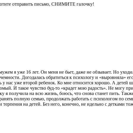
 хотите отправить письмо, СНИМИТЕ галочку!
ужем я уже 16 лет. Он меня не бьет, даже не обзывает. Но уходи
кчемности. Догодалась обратиться к психологу и «выровняла» его
 у нас уже второй ребенок. Ко мне относится хорошо. А детей шл
рюмый. И такое чувство буд-то «крадет мою радость». Не могу п
у я получила на всю жизнь, боюсь, что снова станет пить. Такж
хранять полную семью, продолжать работать с психологом по семь
 и терпения на детей. Без него, конечно, не идельно с детками т