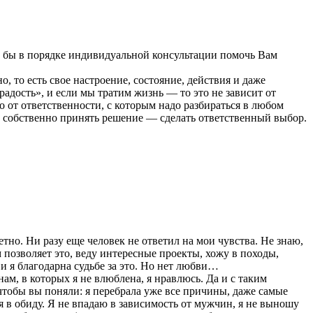
гла бы в порядке индивидуальной консультации помочь Вам
 то есть свое настроение, состояние, действия и даже
 радость», и если мы тратим жизнь — то это не зависит от
о от ответственности, с которым надо разбираться в любом
и собственно принять решение — сделать ответственный выбор.
етно. Ни разу еще человек не ответил на мои чувства. Не знаю,
позволяет это, веду интересные проекты, хожу в походы,
и я благодарна судьбе за это. Но нет любви…
нам, в которых я не влюблена, я нравлюсь. Да и с таким
чтобы вы поняли: я перебрала уже все причины, даже самые
я в обиду. Я не впадаю в зависимость от мужчин, я не выношу