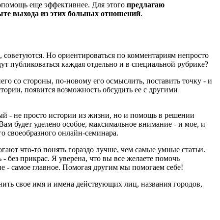
мопомощь еще эффективнее. Для этого
предлагаю
пыте выхода из этих больных отношений
.
, советуются. Но ориентироваться по комментариям непросто
будут публиковаться каждая отдельно и в специальной рубрике?
его со стороны, по-новому его осмыслить, поставить точку - и
тории, появится возможность обсудить ее с другими
ый - не просто истории из жизни, но и помощь в решении
ам будет уделено особое, максимальное внимание - и мое, и
го своеобразного онлайн-семинара.
гают что-то понять гораздо лучше, чем самые умные статьи.
 - без прикрас. Я уверена, что вы все желаете помочь
ие - самое главное. Помогая другим мы помогаем себе!
ить свое имя и имена действующих лиц, названия городов,