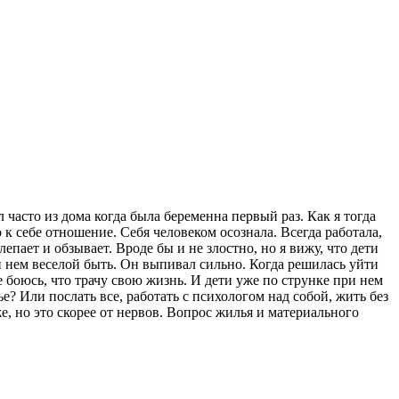
л часто из дома когда была беременна первый раз. Как я тогда
 к себе отношение. Себя человеком осознала. Всегда работала,
епает и обзывает. Вроде бы и не злостно, но я вижу, что дети
ри нем веселой быть. Он выпивал сильно. Когда решилась уйти
е боюсь, что трачу свою жизнь. И дети уже по струнке при нем
е? Или послать все, работать с психологом над собой, жить без
оже, но это скорее от нервов. Вопрос жилья и материального