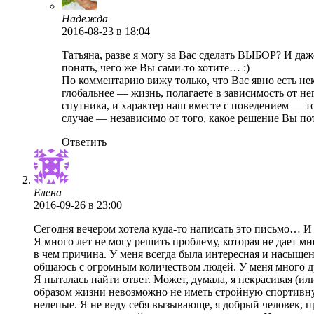
Надежда
2016-08-23
в 18:04
Татьяна, разве я могу за Вас сделать ВЫБОР? И да
понять, чего же Вы сами-то хотите… :)
По комментарию вижу только, что Вас явно есть нек
глобальнее — жизнь, полагаете в зависимость от нег
спутника, и характер наш вместе с поведением — то
случае — независимо от того, какое решение Вы по
Ответить
Елена
2016-09-26
в 23:00
Сегодня вечером хотела куда-то написать это письмо… И 
Я много лет не могу решить проблему, которая не дает мн
в чем причина. У меня всегда была интересная и насыще
общаюсь с огромным количеством людей. У меня много дру
Я пыталась найти ответ. Может, думала, я некрасивая (или
образом жизни невозможно не иметь стройную спортивную 
нелепые. Я не веду себя вызывающе, я добрый человек, п