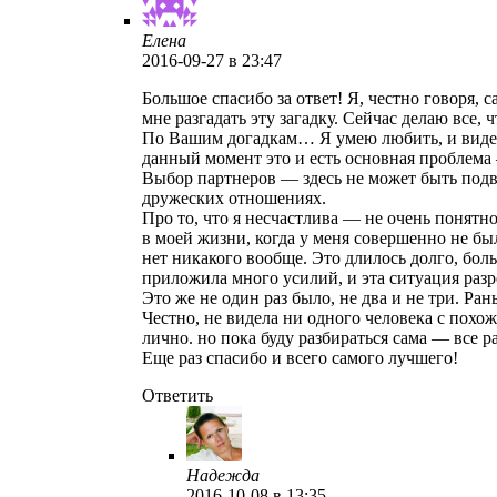
Елена
2016-09-27
в 23:47
Большое спасибо за ответ! Я, честно говоря, 
мне разгадать эту загадку. Сейчас делаю все, 
По Вашим догадкам… Я умею любить, и видела 
данный момент это и есть основная проблема
Выбор партнеров — здесь не может быть подв
дружеских отношениях.
Про то, что я несчастлива — не очень понятн
в моей жизни, когда у меня совершенно не был
нет никакого вообще. Это длилось долго, боль
приложила много усилий, и эта ситуация разре
Это же не один раз было, не два и не три. Ран
Честно, не видела ни одного человека с похо
лично. но пока буду разбираться сама — все р
Еще раз спасибо и всего самого лучшего!
Ответить
Надежда
2016-10-08
в 13:35