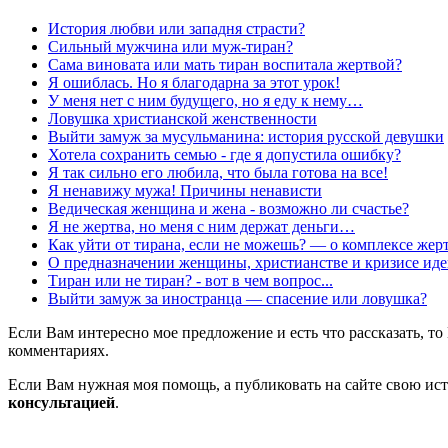
История любви или западня страсти?
Сильный мужчина или муж-тиран?
Сама виновата или мать тиран воспитала жертвой?
Я ошиблась. Но я благодарна за этот урок!
У меня нет с ним будущего, но я еду к нему…
Ловушка христианской женственности
Выйти замуж за мусульманина: история русской девушки
Хотела сохранить семью - где я допустила ошибку?
Я так сильно его любила, что была готова на все!
Я ненавижу мужа! Причины ненависти
Ведическая женщина и жена - возможно ли счастье?
Я не жертва, но меня с ним держат деньги…
Как уйти от тирана, если не можешь? — о комплексе жер
О предназначении женщины, христианстве и кризисе ид
Тиран или не тиран? - вот в чем вопрос...
Выйти замуж за иностранца — спасение или ловушка?
Если Вам интересно мое предложение и есть что рассказать, т
комментариях.
Если Вам нужная моя помощь, а публиковать на сайте свою ист
консультацией
.