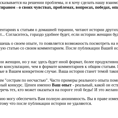
 сказывается на решении проблемы, и я хочу сделать нашу взаи
ираном - о своих чувствах, проблемах, вопросах, победах, о
ентариях к статьям о домашней тирании, читают истории других
ет... Согласитесь, гораздо удобнее будет, если истории женщин 
ишешь о своем опыте, то появляется возможность посмотреть на н
ную статью со своим комментарием. После публикации Вашей ис
и женщин, но у нас здесь будет иной формат, более продуктивн
ую консультацию, чем в формате комментариев к общим статьям. В
е в Вашем конкретном случае. Ваша история станет темой тако
им "сестрам по несчастью". Часто примеры реального опыта помо
турный конкурс. Ценен именно
Ваш опыт
- реальный, какой он есть
речь тех, кто может оказаться на пороге этой беды! И это желан
ию могу обеспечить Вам полную анонимность. Вы в праве измен
отому что после публикации истории не удаляются.