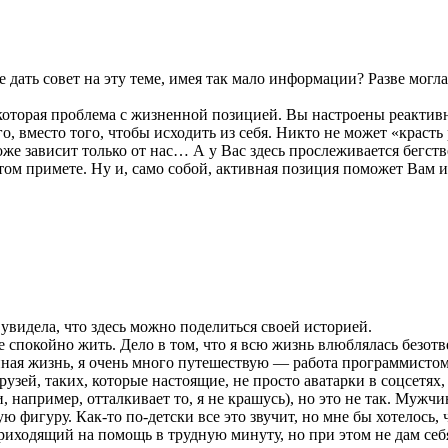
же дать совет на эту теме, имея так мало информации? Разве мо
оторая проблема с жизненной позицией. Вы настроены реактивно,
о, вместо того, чтобы исходить из себя. Никто не может «красть
же зависит только от нас… А у Вас здесь прослеживается бегств
том примете. Ну и, само собой, активная позиция поможет Вам 
увидела, что здесь можно поделиться своей историей.
е спокойно жить. Дело в том, что я всю жизнь влюблялась безотв
нная жизнь, я очень много путешествую — работа программистом 
зей, таких, которые настоящие, не просто аватарки в соцсетях, 
, например, отталкивает то, я не крашусь), но это не так. Мужчи
фигуру. Как-то по-детски все это звучит, но мне бы хотелось, 
риходящий на помощь в трудную минуту, но при этом не дам себ