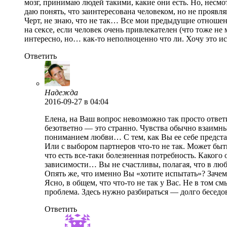
мозг, принимаю людей такими, какие они есть. Но, несмот
даю понять, что заинтересована человеком, но не прояв
Черт, не знаю, что не так… Все мои предыдущие отношен
на сексе, если человек очень привлекателен (что тоже н
интересно, но… как-то неполноценно что ли. Хочу это и
Ответить
Надежда
2016-09-27
в 04:04
Елена, на Ваш вопрос невозможно так просто ответ
безответно — это странно. Чувства обычно взаимны
пониманием любви… С тем, как Вы ее себе представ
Или с выбором партнеров что-то не так. Может быть
что есть все-таки болезненная потребность. Какого
зависимости… Вы не счастливы, полагая, что в люб
Опять же, что именно Вы «хотите испытать»? Заче
Ясно, в общем, что что-то не так у Вас. Не в том с
проблема. Здесь нужно разбираться — долго беседо
Ответить