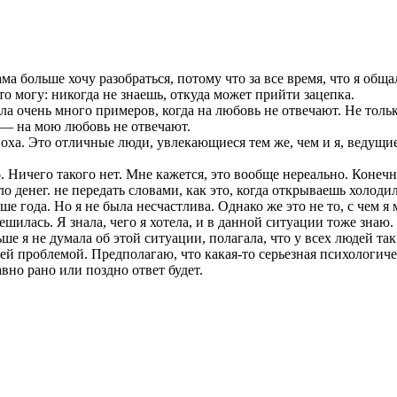
сама больше хочу разобраться, потому что за все время, что я об
что могу: никогда не знаешь, откуда может прийти зацепка.
очень много примеров, когда на любовь не отвечают. Не только
 — на мою любовь не отвечают.
оха. Это отличные люди, увлекающиеся тем же, чем и я, ведущие
о. Ничего такого нет. Мне кажется, это вообще нереально. Коне
о денег. не передать словами, как это, когда открываешь холоди
ше года. Но я не была несчастлива. Однако же это не то, с чем 
шилась. Я знала, чего я хотела, и в данной ситуации тоже знаю.
ьше я не думала об этой ситуации, полагала, что у всех людей та
жей проблемой. Предполагаю, что какая-то серьезная психологич
авно рано или поздно ответ будет.