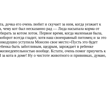
, дочка его очень любит и скучает за ним, когда уезжает к
а, чему кот был несказанно рад — Лида насыпала корма от
бирать за котом лоток. Первое время, когда маленькая была,
 наоборот всегда гладит, хотя наш своенравный питомец и за это
великодушно уступила Моисею свое место:»Пусть это будет
 ребенка быть заботливым, щедрым, зарождает в ребенке
 жизнедеятельностью вообще. Кстати, очень помог приучить к
 за кота в доме! Ну о чистоте животного и прививках, думаю,