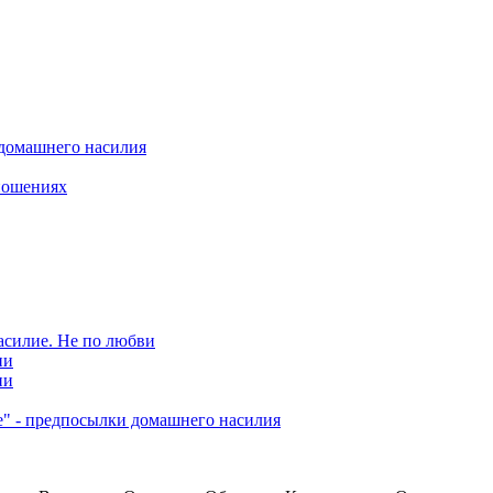
 домашнего насилия
ношениях
асилие. Не по любви
ии
ии
е" - предпосылки домашнего насилия