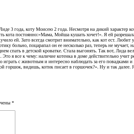
иде 3 года, коту Моисею 2 года. Несмотря на дикий характер кота
мить кота постоянно:»Мама, Мойша кушать хочет!». Я ей разрешал
чило ей. Зато всегда смотрит внимательно, как кот ест. Любит у
котику больно, поцарапал он ее несколько раз, теперь не мучает,
 днем спать в детской кроватке. Стала выгонять. Так вот, Лида 
. Это я все к чему: наличие котенка в доме действительно учит
ло играть с животным и интересно наблюдать за его повадками и
й горшок, видишь, котик писает в горшочек?». Ну и так далее. Я
ечены
*