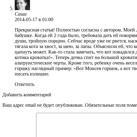
Саша
2014-05-17
в 01:00
Прекрасная статья! Полностью согласна с автором. Моей Л
бабушке. Когда ей 2 года было, требовала дать ей покор
души, тройную порцию. Сейчас вроде уже не рвется, наску
тягала кота за хвост, за шею, за лапы. Объяснили ей, что 
цапнуть может. Как-то стала замечать, что кот повадился
котика кроватка!». Теперь дочка спит на большой кровати
альтруистические черты. Кроме того, ребенку очень весе
горшку наглядный пример: «Вот Моисея горшок, а вот тво
писать излишне.
Ответить
Добавить комментарий
Ваш адрес email не будет опубликован.
Обязательные поля пом