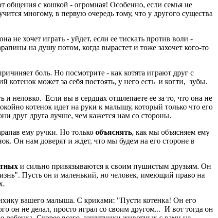
от общения с кошкой - огромная! Особенно, если семья не
учится многому, в первую очередь тому, что у другого существа
а не хочет играть - уйдет, если ее тискать против воли -
арапины на душу потом, когда вырастет и тоже захочет кого-то
причиняет боль. Но посмотрите - как котята играют друг с
 котенок может за себя постоять, у него есть и когти, зубы.
ь и неловко. Если вы в сердцах отшлепаете ее за то, что она не
 спокойно котенок идет на руки к малышу, который только что его
они друг друга лучше, чем кажется нам со стороны.
царапав ему ручки. Но только
объяснять
, как мы объясняем ему
нок. Он нам доверят и ждет, что мы будем на его стороне в
отных
и сильно привязываются к своим пушистым друзьям. Он
жизнь". Пусть он и маленький, но человек, имеющий право на
х.
сихику вашего малыша. С криками: "Пусти котенка! Он его
го он не делал, просто играл со своим другом... И вот тогда он
о ребенка. Скорее всего, защитники животных с вами не