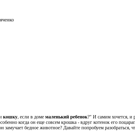
яченко
ли
кошку
, если в доме
маленький ребенок
?" И самим хочется, и 
особенно когда он еще совсем крошка - вдруг котенок его поцарап
 он замучает бедное животное? Давайте попробуем разобраться, 