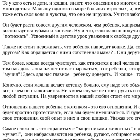
Те у кого есть и дети, и кошки, знают, что опасения во многом
многодетная. Малышу одиноко в мире больших взрослых, и, взяв
тоже есть своя воля и чувства, что оно не игрушка. Учится заб
Он будет расти совсем другим человеком, чем ребенок, капризы к
воспользуется зубами и когтями. Ну и что, если малыш получит
"потискать". Усвоенный в детстве урок уважения к свободе дру
Также не стоит переживать, что ребенок навредит кошке. Да, со
другом? Как обращается с ними собственная мама? - Они дерутс
Тем более, кошка всегда чувствует, как относится к ней человек
там нагадила - она начнет от вас шарахаться, а от ребенка, кот
"мучил"! Здесь для нас главное - ребенку доверять. И кошке - 
Конечно, если малыш делает котенку больно, ему надо это объя
все, с чем он сталкивается. Не в коем случае не стоит ругать и
любой ситуации. На уверенности в нашей любви стоит его мир
Отношения нашего ребенка с котенком - это
его
отношения. И о
будет яростно протестовать, если мы будем вмешиваться. И буд
свои отношения, свой опыт в них и свои шишки. Уважая это е
Самое сложное - это справиться с "защитниками животных" в 
мучает!", они набрасываются на ребенка, ругают, отбирают кошк
действительно может начать вымещать обиду на животном, кото