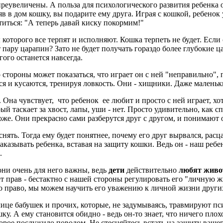
 преувеличены. А польза для психологического развития ребенка 
 в дом кошку, вы подарите ему друга. Играя с кошкой, ребенок 
отиться: "А теперь давай киску покормим!"
оторого все терпят и исполняют. Кошка терпеть не будет. Если он
 пару царапин? Зато не будет получать гораздо более глубокие ц
гого останется навсегда.
 стороны может показаться, что играет он с ней "неправильно", 
я и кусаются, тренируя ловкость. Они - хищники. Даже маленький
. Она чувствует, что ребенок ее любит и просто с ней играет, хот
орый таскает за хвост, лапы, уши - нет. Просто удивительно, как
тоже. Они прекрасно сами разберутся друг с другом, и понимают 
снять. Тогда ему будет понятнее, почему его друг вырвался, рас
 наказывать ребенка, вставая на защиту кошки. Ведь он - наш ребе
.
ни очень для него важны, ведь
дети
действительно
любят жив
ет прав - бестактно с нашей стороны регулировать его "личную 
го право, мы можем научить его уважению к личной жизни други
лице бабушек и прочих, которые, не задумываясь, травмируют п
у. А ему становится обидно - ведь он-то знает, что ничего плохо
рое послужило поводом. Не стесняйтесь встать на защиту вашег