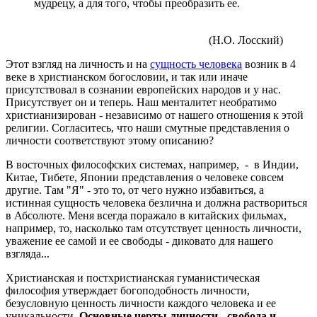
мудрецу, а для того, чтобы преобразить ее.
(Н.О. Лосский)
Этот взгляд на личность и на
сущность человека
возник в 4
веке в христианском богословии, и так или иначе
присутствовал в сознании европейских народов и у нас.
Присутствует он и теперь. Наш менталитет необратимо
христианизирован - независимо от нашего отношения к этой
религии. Согласитесь, что наши смутные представления о
личности соответствуют этому описанию?
В восточных философских системах, например, - в Индии,
Китае, Тибете, Японии представления о человеке совсем
другие. Там "Я" - это то, от чего нужно избавиться, а
истинная сущность человека безлична и должна раствориться
в Абсолюте. Меня всегда поражало в китайских фильмах,
например, то, насколько там отсутствует ценность личности,
уважение ее самой и ее свободы - диковато для нашего
взгляда...
Христианская и постхристианская гуманистическая
философия утверждает богоподобность личности,
безусловную ценность личности каждого человека и ее
уникальности.
Основные черты личности - свобода и