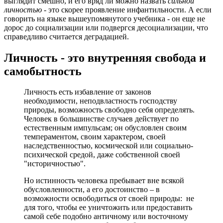
выглядит смешно, и его вряд ли можно назвать
сильной
личностью
- это скорее проявление инфантильности. А если
говорить на языке вышеупомянутого учебника - он еще не
дорос до социализации или подвергся десоциализации, что
справедливо считается деградацией.
Личность - это внутренняя свобода и
самобытность
Личность есть избавление от законов
необходимости, неподвластность господству
природы, возможность свободно себя определять.
Человек в большинстве случаев действует по
естественным импульсам; он обусловлен своим
темпераментом, своим характером, своей
наследственностью, космической или социально-
психической средой, даже собственной своей
"историчностью".
Но истинность человека пребывает вне всякой
обусловленности, а его достоинство – в
возможности освободиться от своей природы: не
для того, чтобы ее уничтожить или предоставить
самой себе подобно античному или восточному