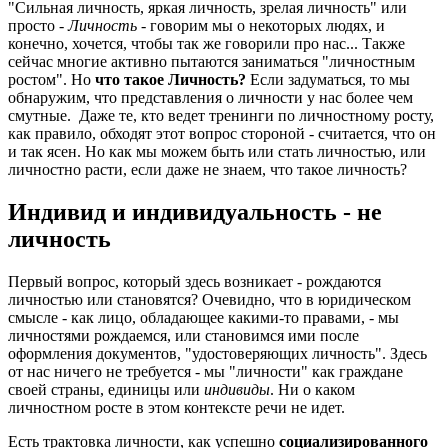
"Сильная личность, яркая личность, зрелая личность" или
просто -
Личность
- говорим мы о некоторых людях, и
конечно, хочется, чтобы так же говорили про нас... Также
сейчас многие активно пытаются заниматься "личностным
ростом". Но
что такое Личность?
Если задуматься, то мы
обнаружим, что представления о личности у нас более чем
смутные. Даже те, кто ведет тренинги по личностному росту,
как правило, обходят этот вопрос стороной - считается, что он
и так ясен. Но как мы можем быть или стать личностью, или
личностно расти, если даже не знаем, что такое личность?
Индивид и индивидуальность - не
личность
Первый вопрос, который здесь возникает - рождаются
личностью или становятся? Очевидно, что в юридическом
смысле - как лицо, обладающее какими-то правами, - мы
личностями рождаемся, или становимся ими после
оформления документов, "удостоверяющих личность". Здесь
от нас ничего не требуется - мы "личности" как граждане
своей страны, единицы или
индивиды
. Ни о каком
личностном росте в этом контексте речи не идет.
Есть трактовка личности, как успешно
социализированного