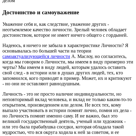
делом"
Достоинство и самоуважение
Уважение себя и, как следствие, уважение других -
неотъемлемое качество личности. Зрелый человек обладает
достоинством, которое не имеет ничего общего с гордыней.
Надеюсь, я ничего не забыла в характеристике Личности? Я
основывалась по большей части на теории
самоактуализующейся личности
А. Маслоу, но согласитесь,
когда мы говорим о Личности, мы имеем в виду примерно эти
черты? Мы имеем в виду людей, которым удалось оставить
свой след - в истории или в душах других людей, тех, кто
запомнился, кого приводят в пример. Может, их и критикуют
- но они не оставляют равнодушным.
Личность - это не просто наличие индивидуальности, но
неповторимый вклад человека, и вклад не только каким-то-то
открытием, произведением или делом. Не всех тех, кому
выпало участвовать в истории помнят лично, помня их дела -
но Личность помнят именно саму. И не важно, был это
великий государственный деятель, ученый или художник -
или это была прабабушка соседки, которая обладала такой
мудростью, что вся округа ходила к ней за советом, и ее