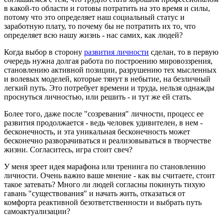
в какой-то области и готовы потратить на это время и силы,
потому что это определяет наш социальный статус и
заработную плату, то почему бы не потратить их то, что
определяет всю нашу жизнь - нас самих, как людей?
Когда выбор в сторону
развития личности
сделан, то в первую
очередь нужна долгая работа по построению мировоззрения,
становлению активной позиции, разрушению тех мысленных
и волевых моделей, которые тянут в небытие, на безличный
легкий путь. Это потребует времени и труда, нельзя однажды
проснуться личностью, или решить - и тут же ей стать.
Более того, даже после "созревания" личности, процесс ее
развития продолжается - ведь человек удивителен, в нем -
бесконечность, и эта уникальная бесконечность может
бесконечно разворачиваться и реализовываться в творчестве
жизни. Согласитесь, игра стоит свеч?
У меня зреет идея марафона или тренинга по становлению
личности. Очень важно ваше мнение - как вы считаете, стоит
такое затевать? Много ли людей согласны покинуть тихую
гавань "существования" и начать жить, отказаться от
комфорта реактивной безответственности и выбрать путь
самоактуализации?