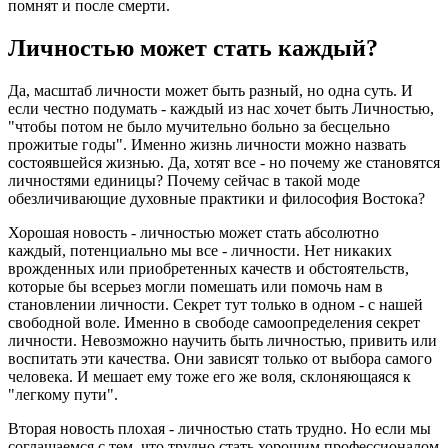
помнят и после смерти.
Личностью может стать каждый?
Да, масштаб личности может быть разный, но одна суть. И
если честно подумать - каждый из нас хочет быть Личностью,
"чтобы потом не было мучительно больно за бесцельно
прожитые годы". Именно жизнь личности можно назвать
состоявшейся жизнью. Да, хотят все - но почему же становятся
личностями единицы? Почему сейчас в такой моде
обезличивающие духовные практики и философия Востока?
Хорошая новость - личностью может стать абсолютно
каждый, потенциально мы все - личности. Нет никаких
врожденных или приобретенных качеств и обстоятельств,
которые бы всерьез могли помешать или помочь нам в
становлении личности. Секрет тут только в одном - с нашей
свободной воле. Именно в свободе самоопределения секрет
личности. Невозможно научить быть личностью, привить или
воспитать эти качества. Они зависят только от выбора самого
человека. И мешает ему тоже его же воля, склоняющаяся к
"легкому пути".
Вторая новость плохая - личностью стать трудно. Но если мы
соглашаемся с тем, что трудно стать хорошим профессионалом