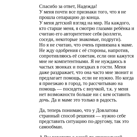
Спасибо за ответ, Надежда!
У меня почти все признаки того, что я не
прошла сепарацию до конца.
У меня детский взгляд на мир. На каждого,
кто старше меня, я смотрю глазами ребёнка и
считаю его авторитетнее себя (коллеги,
соседи, некоторые знакомые, подруги).
Но я не считаю, что очень привязана к маме.
Не жду одобрения с её стороны, напротив,
сопротивляюсь её советам, если они кажутся
мне не компетентными. Я не нуждаюсь в
частых звонках и поездках в гости. Меня
даже раздражает, что она часто мне звонит и
предлагает помощь, если не нужно. Но когда
я приезжаю в город, то рассчитываю на
помощь — посидеть с внучкой, т.к. у меня
нет возможности больше ни с кем оставить
дочь. Да и маме это только в радость.
Да, теперь понимаю, что у Довлатова
странный способ решения — нужно себе
представить ситуацию по-другому, так это
самообман.