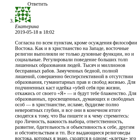
Ответить
Екатерина
2019-05-18
в 18:02
Согласна по всем пунктам, кроме осуждения философии
Востока. Как и в христианство на Западе, восточные
религии выполняли не только духовные функции, но и
социальные. Регулировали поведение больших толп
лишенных образования людей. Тысяч и миллионов
бесправных рабов. Замученных бедной, полной
лишений, совершенно бесперспективной в отсутствии
образования, гуманитарных прав и свобод жизнью. Для
подчиненных каст идейка «убей себя при жизни,
откажись от своего «Я» — и будут тебе блаженство. Для
образованных, просвещенных, думающих и свободных
особ — в христианстве, исламе, буддизме полно
невероятных глубин, и все они в конечном итоге
сводятся к тому, что Вы пишете и к чему стремитесь:
про Личность, важность выбора, ответственность,
развитие, бдительность и объективность к себе, другим
и обстоятельствам и тп. Все выдающиеся религоведы
востока, которых я знаю, сходятся в одном: «клетка» эго