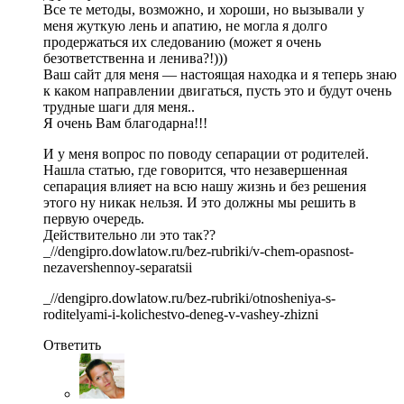
Все те методы, возможно, и хороши, но вызывали у
меня жуткую лень и апатию, не могла я долго
продержаться их следованию (может я очень
безответственна и ленива?!)))
Ваш сайт для меня — настоящая находка и я теперь знаю
к каком направлении двигаться, пусть это и будут очень
трудные шаги для меня..
Я очень Вам благодарна!!!
И у меня вопрос по поводу сепарации от родителей.
Нашла статью, где говорится, что незавершенная
сепарация влияет на всю нашу жизнь и без решения
этого ну никак нельзя. И это должны мы решить в
первую очередь.
Действительно ли это так??
_//dengipro.dowlatow.ru/bez-rubriki/v-chem-opasnost-
nezavershennoy-separatsii
_//dengipro.dowlatow.ru/bez-rubriki/otnosheniya-s-
roditelyami-i-kolichestvo-deneg-v-vashey-zhizni
Ответить