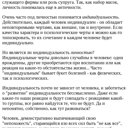
служащего фирмы или роль супруга. Так, как набор масок,
личность понималась еще в античности.
Очень часто под личностью понимается
индивидуальность
.
Действительно, каждый человек индивидуален - он обладает
неповторимыми чертами, как внешне, так и внутренне. Если
качества характера и психологические черты и можно как-то
типизировать, то их сочетание в каждом человеке будет
индивидуально.
Но является ли индивидуальность
личностью
?
Индивидуальные черты довольно случайны в человеке: одни
врожденны, другие приобретаются при воспитании или как
реакция на какие-то обстоятельства жизни... Часто
"индивидуальным" бывает букет болезней - как физических,
так и психологических.
Индивидуальность почти не зависит от человека, и заботиться
о "развитии" индивидуальности бессмысленно. Даже если
какие-то наши реакции и будут совпадать с реакциями какой-
то группы, все равно найдутся те, что не будут. Да и
непонятно, собственно, как тут развиваться?
Человек, демонстративно выпячивающий свою
"непохожесть", старающийся изо всех сил быть "не как все",