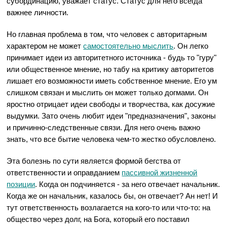
субординацию, уважает статус. Статус для него всегда
важнее личности.
Но главная проблема в том, что человек с авторитарным
характером не может
самостоятельно мыслить
. Он легко
принимает идеи из авторитетного источника - будь то "гуру"
или общественное мнение, но табу на критику авторитетов
лишает его возможности иметь собственное мнение. Его ум
слишком связан и мыслить он может только догмами. Он
яростно отрицает идеи свободы и творчества, как досужие
выдумки. Зато очень любит идеи "предназначения", законы
и причинно-следственные связи. Для него очень важно
знать, что все бытие человека чем-то жестко обусловлено.
Эта болезнь по сути является формой бегства от
ответственности и оправданием
пассивной жизненной
позиции
. Когда он подчиняется - за него отвечает начальник.
Когда же он начальник, казалось бы, он отвечает? Ан нет! И
тут ответственность возлагается на кого-то или что-то: на
общество через долг, на Бога, который его поставил