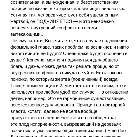
сознательная, а вынужденная, и безответственная
позиция по жизни, в которой человек ищет виноватых.
Уступая так, человек чувствует себя ущемленным,
жертвой, он ПОДЧИНЯЕТСЯ — и это неизбежно
повлечет внутренний конфликт со всеми
вытекающими…
Почему, кстати, Вы считаете, что в случае подчинения
формальной главе, таких проблем не возникнет, и никто
никого винить не будет? Очень даже будет, особенно в
душе :) Конечно, можно и подчиняться для общего
блага, и даже, может, дела так решать проще, но от
внутренних конфликтов никуда не уйти. Есть законы
психики, по которым жертва (подчиненный) всегда:
1. ищет компенсации и 2. мечтает стать тираном, что и
использует при любом удобном случае — в отношении
детей, например. Это не гармоничное существование,
неестественное для человека. Принцип авторитарной
власти, кстати, далеко не всегда вообще
присутствовал в человечестве и его сообществах —
это плод испорченности, вызревающий на деревьях
развитых, и уже загнивающих цивилизаций :) Еще Лао