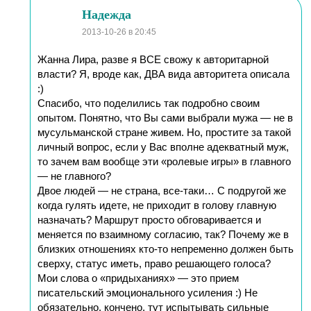
Надежда
2013-10-26
в 20:45
Жанна Лира, разве я ВСЕ свожу к авторитарной
власти? Я, вроде как, ДВА вида авторитета описала
:)
Спасибо, что поделились так подробно своим
опытом. Понятно, что Вы сами выбрали мужа — не в
мусульманской стране живем. Но, простите за такой
личный вопрос, если у Вас вполне адекватный муж,
то зачем вам вообще эти «ролевые игры» в главного
— не главного?
Двое людей — не страна, все-таки… С подругой же
когда гулять идете, не приходит в голову главную
назначать? Маршрут просто обговаривается и
меняется по взаимному согласию, так? Почему же в
близких отношениях кто-то непременно должен быть
сверху, статус иметь, право решающего голоса?
Мои слова о «придыханиях» — это прием
писательский эмоционального усиления :) Не
обязательно, кончено, тут испытывать сильные