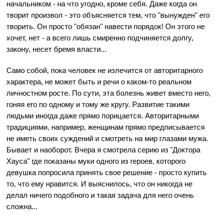
начальником - на что угодно, кроме себя. Даже когда он
творит произвол - это объясняется тем, что "вынужден" его
творить. Он просто "обязан" навести порядок! Он этого не
хочет, нет - а всего лишь смиренно подчиняется долгу,
закону, несет бремя власти...
Само собой, пока человек не излечится от авторитарного
характера, не может быть и речи о каком-то реальном
личностном росте. По сути, эта болезнь живет вместо него,
гоняя его по одному и тому же кругу. Развитие такими
людьми иногда даже прямо порицается. Авторитарными
традициями, например, женщинам прямо предписывается
не иметь своих суждений и смотреть на мир глазами мужа.
Бывает и наоборот. Вчера я смотрела серию из "Доктора
Хауса" где показаны муки одного из героев, которого
девушка попросила принять свое решение - просто купить
то, что ему нравится. И выяснилось, что он никогда не
делал ничего подобного и такая задача для него очень
сложна...