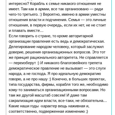
интересно? Корабль к семье никакого отношения не
имеет. Там как в армии, все так организовано — ради
чего-то третьего. :) Вероятно, именно в армии уместны
отношения власти и подчинения. Семья — это личные
отношения, в первую очередь, если их нет, не не стоит
и плавать вместе…
Если говорить о стране, то кроме авторитарной
организации правления есть ведь и демократическая.
Делегирование народом человеку, который заслужил
доверие, решения организационных вопросов. Это тот
же принцип рационального авторитета. Не справляется
— переизберут :) И никакого благоговейного трепета
демократическое правление не вызывает — это слуги
народа, а не господа. Я про идеальную демократию
говорю, а не про нашу :) Конечно, в больших проектах,
типа государства, фирмы, корабля того же, необходимо
кому-то заниматься организационными вопросами. Но
там же другой масштаб совсем! И даже там
сакрализация идеи власти, все-таки, не обязательна…
Какие наши годы -характер вещь наживная и,
соответственно, подверженная изменению ;)