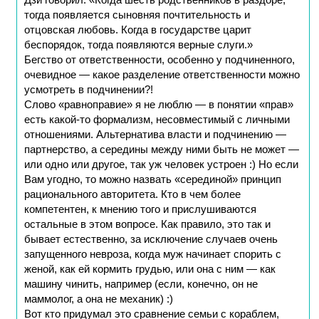
Дзи говорил: «Когда шесть родственников в раздоре,
тогда появляется сыновняя почтительность и
отцовская любовь. Когда в государстве царит
беспорядок, тогда появляются верные слуги.»
Бегство от ответственности, особенно у подчиненного,
очевидное — какое разделение ответственности можно
усмотреть в подчинении?!
Слово «равноправие» я не люблю — в понятии «прав»
есть какой-то формализм, несовместимый с личными
отношениями. Альтернатива власти и подчинению —
партнерство, а середины между ними быть не может —
или одно или другое, так уж человек устроен :) Но если
Вам угодно, то можно назвать «серединой» принцип
рационального авторитета. Кто в чем более
компетентен, к мнению того и прислушиваются
остальные в этом вопросе. Как правило, это так и
бывает естественно, за исключение случаев очень
запущенного невроза, когда муж начинает спорить с
женой, как ей кормить грудью, или она с ним — как
машину чинить, например (если, конечно, он не
маммолог, а она не механик) :)
Вот кто придумал это сравнение семьи с кораблем,