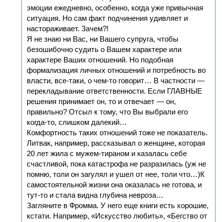
эмоции ежедневно, особенно, когда уже привычная
ситуация. Но сам факт подчинения удивляет и
настораживает. Зачем?!
Я не знаю ни Вас, ни Вашего супруга, чтобы
безошибочно судить о Вашем характере или
характере Ваших отношений. Но подобная
формализация личных отношений и потребность во
власти, все-таки, о чем-то говорит… В частности —
перекладывание ответственности. Если ГЛАВНЫЕ
решения принимает он, то и отвечает — он,
правильно? Отсыл к тому, что Вы выбрали его
когда-то, слишком далекий…
Комфортность таких отношений тоже не показатель.
Литвак, например, рассказывал о женщине, которая
20 лет жила с мужем-тираном и казалась себе
счастливой, пока катастрофа не разразилась (уж не
помню, толи он загулял и ушел от нее, толи что…)К
самостоятельной жизни она оказалась не готова, и
тут-то и стала видна глубина невроза…
Загляните в Фромма. У него еще книги есть хорошие,
кстати. Например, «Искусство любить», «Бегство от