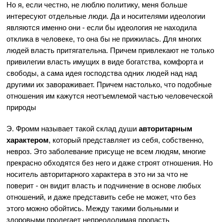
Но я, если честно, не люблю политику, меня больше
интересуют отдельные люди. Да и носителями идеологии
являются именно они - если бы идеология не находила
отклика в человеке, то она бы не прижилась. Для многих
людей власть притягательна. Причем привлекают не только
привилегии власть имущих в виде богатства, комфорта и
свободы, а сама идея господства одних людей над над
другими их завораживает. Причем настолько, что подобные
отношения им кажутся неотъемлемой частью человеческой
природы
Э. Фромм называет такой склад души
авторитарным
характером
, который представляет из себя, собственно,
невроз. Это заболевание присуще не всем людям, многие
прекрасно обходятся без него и даже строят отношения. Но
носитель авторитарного характера в это ни за что не
поверит - он видит власть и подчинение в основе любых
отношений, и даже представить себе не может, что без
этого можно обойтись. Между такими больными и
здоровыми пролегает непреодолимая пропасть