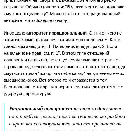
придыханием не говорят, а даже авторитетом его редко
называют. Обычно говорится: "Я уважаю его опыт, доверяю
ему как специалисту". Можно сказать, что рациональный
авторитет - это
доверие опыту
.
Иное дело
авторитет иррациональный
. Он ни от чего не
зависит, кроме положения, занимаемого человеком. Как в
известном анекдоте: "1. Начальник всегда прав. 2. Если
начальник не прав, см. п. 1". В этом типе отношений
доверием и не пахнет, но его успехом заменяет страх - от
страха перед недовольством самого авторитетного лица, до
смутного страха "испортить себе карму" нарушением неких
высших законов. Вот второе-то и отражается в том
благоговении, с которым говорят о святыне авторитета. Не
удержусь, процитирую:
Рациональный авторитет
не только допускает,
но и требует постоянного внимательного разбора
и критики со стороны тех, кто его признает; он