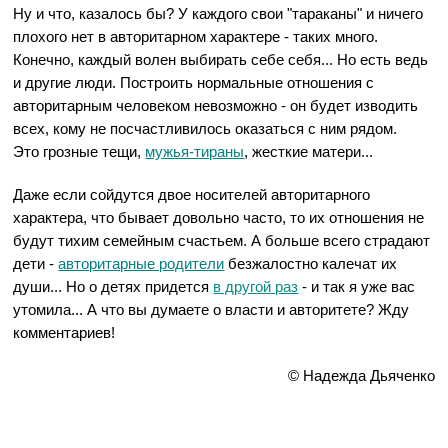
Ну и что, казалось бы? У каждого свои "тараканы" и ничего
плохого нет в авторитарном характере - таких много.
Конечно, каждый волен выбирать себе себя... Но есть ведь
и другие люди. Построить нормальные отношения с
авторитарным человеком невозможно - он будет изводить
всех, кому не посчастливилось оказаться с ним рядом.
Это грозные тещи,
мужья-тираны
, жесткие матери...
Даже если сойдутся двое носителей авторитарного
характера, что бывает довольно часто, то их отношения не
будут тихим семейным счастьем. А больше всего страдают
дети -
авторитарные родители
безжалостно калечат их
души... Но о детях придется
в другой раз
- и так я уже вас
утомила... А что вы думаете о власти и авторитете? Жду
комментариев!
© Надежда Дьяченко